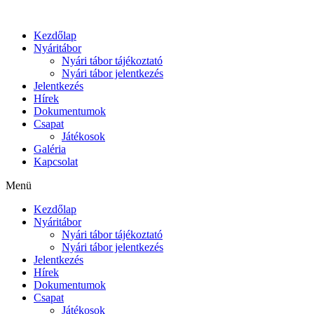
Ugrás
a
Kezdőlap
tartalomhoz
Nyáritábor
Nyári tábor tájékoztató
Nyári tábor jelentkezés
Jelentkezés
Hírek
Dokumentumok
Csapat
Játékosok
Galéria
Kapcsolat
Menü
Kezdőlap
Nyáritábor
Nyári tábor tájékoztató
Nyári tábor jelentkezés
Jelentkezés
Hírek
Dokumentumok
Csapat
Játékosok