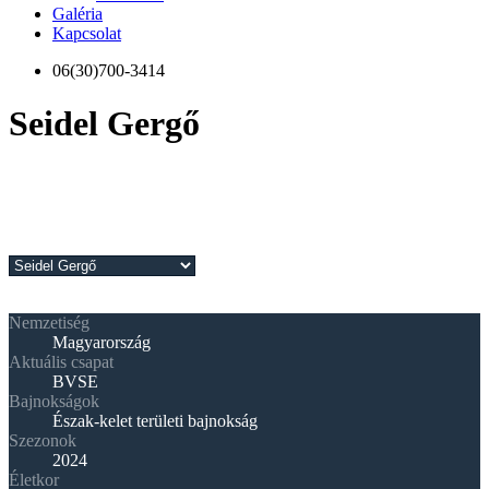
Galéria
Kapcsolat
06(30)700-3414
Seidel Gergő
Nemzetiség
Magyarország
Aktuális csapat
BVSE
Bajnokságok
Észak-kelet területi bajnokság
Szezonok
2024
Életkor