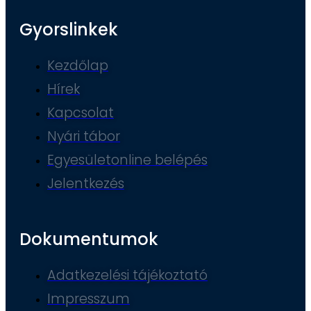
Gyorslinkek
Kezdőlap
Hírek
Kapcsolat
Nyári tábor
Egyesületonline belépés
Jelentkezés
Dokumentumok
Adatkezelési tájékoztató
Impresszum