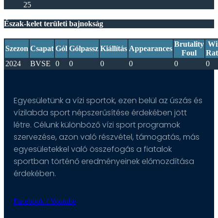
25
Észak-kelet területi bajnokság
Brutality
Wi
Szezon
Csapat
Gól
Gólpassz
Kiállítás
Appearances
Foul
Rat
2024
BVSE
0
0
0
0
0
0
Egyesületünk a vízi sportok, ezen belül az úszás és
vízilabda sport népszerűsítése érdekében jött
létre. Célunk különböző vízi sport programok
szervezése, azon való részvétel, támogatás, más
egyesületekkel való összefogás a fiatalok
sportban történő eredményeinek előmozdítása
érdekében.
Facebook-f
Youtube