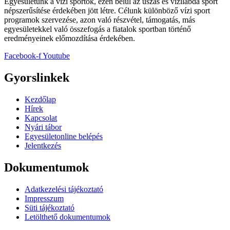
Egyesületünk a vízi sportok, ezen belül az úszás és vízilabda sport
népszerűsítése érdekében jött létre. Célunk különböző vízi sport
programok szervezése, azon való részvétel, támogatás, más
egyesületekkel való összefogás a fiatalok sportban történő
eredményeinek előmozdítása érdekében.
Facebook-f
Youtube
Gyorslinkek
Kezdőlap
Hírek
Kapcsolat
Nyári tábor
Egyesületonline belépés
Jelentkezés
Dokumentumok
Adatkezelési tájékoztató
Impresszum
Süti tájékoztató
Letölthető dokumentumok