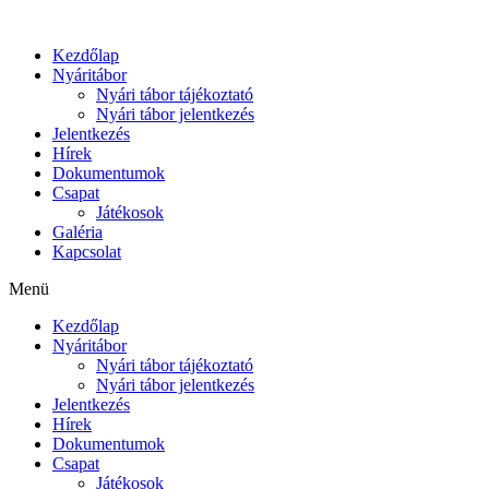
Ugrás
a
Kezdőlap
tartalomhoz
Nyáritábor
Nyári tábor tájékoztató
Nyári tábor jelentkezés
Jelentkezés
Hírek
Dokumentumok
Csapat
Játékosok
Galéria
Kapcsolat
Menü
Kezdőlap
Nyáritábor
Nyári tábor tájékoztató
Nyári tábor jelentkezés
Jelentkezés
Hírek
Dokumentumok
Csapat
Játékosok